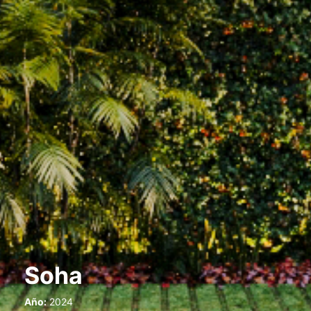
Soha
Año:
2024